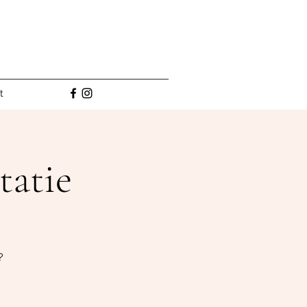
t
tatie
?