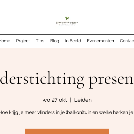
Home
Project
Tips
Blog
In Beeld
Evenementen
Contac
derstichting presen
wo 27 okt
  |  
Leiden
Hoe krijg je meer vlinders in je (balkon)tuin en welke herken je