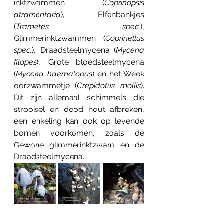
inktzwammen (
Coprinopsis 
atramentaria
), Elfenbankjes 
(
Trametes spec.
), 
Glimmerinktzwammen (
Coprinellus 
spec.
), Draadsteelmycena (
Mycena 
filopes
), Grote bloedsteelmycena 
(
Mycena haematopus
) en het Week 
oorzwammetje (
Crepidotus mollis
). 
Dit zijn allemaal schimmels die 
strooisel en dood hout afbreken, 
een enkeling kan ook op levende 
bomen voorkomen, zoals de 
Gewone glimmerinktzwam en de 
Draadsteelmycena.