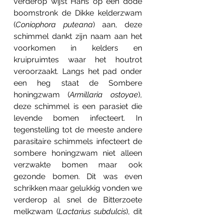
verderop wijst Hans op een dode 
boomstronk de Dikke kelderzwam 
(
Coniophora puteana
) aan, deze 
schimmel dankt zijn naam aan het 
voorkomen in kelders en 
kruipruimtes waar het houtrot 
veroorzaakt. Langs het pad onder 
een heg staat de Sombere 
honingzwam (
Armillaria ostoyae
), 
deze schimmel is een parasiet die 
levende bomen infecteert. In 
tegenstelling tot de meeste andere 
parasitaire schimmels infecteert de 
sombere honingzwam niet alleen 
verzwakte bomen maar ook 
gezonde bomen. Dit was even 
schrikken maar gelukkig vonden we 
verderop al snel de Bitterzoete 
melkzwam (
Lactarius subdulcis
), dit 