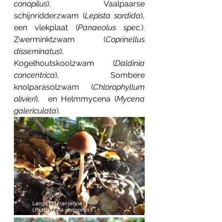
conopilus
), Vaalpaarse 
schijnridderzwam (
Lepista sordida
),  
een vlekplaat (
Panaeolus spec.
). 
Zwerminktzwam (
Coprinellus 
disseminatus
),  
Kogelhoutskoolzwam (
Daldinia 
concentrica
),  Sombere 
knolparasolzwam (
Chlorophyllum 
olivieri
),  en Helmmycena (
Mycena 
galericulata
).