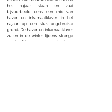
het najaar staan en zaai 
bijvoorbeeld eens een mix van 
haver en inkarnaatklaver in het 
najaar op een stuk ongebruikte 
grond. De haver en inkarnaatklaver 
zullen in de winter tijdens strenge 
vorst afsterven maar stimuleren 
toch de mycorrhiza-vormende 
schimmels in de bodem ten 
opzichte van een kale bodem 
zonder levende planten gedurende 
het najaar en de winter. Op deze 
manier kunnen de gewassen in het 
voorjaar weer sneller mycorrhiza-
vormende schimmels vinden die 
hen kunnen voorzien van 
voedingsstoffen. Een ander 
voordeel van inkarnaatklaver is dat 